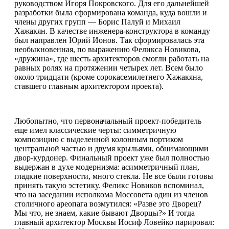
руководством Игоря Покровского. Для его дальнейшей
разработки была сформирована команда, куда вошли и
члены других групп — Борис Палуй и Михаил
Хажакян. В качестве инженера-конструктора в команду
был направлен Юрий Ионов. Так сформировалась эта
необыкновенная, по выражению Феликса Новикова,
«дружина», где шесть архитекторов смогли работать на
равных ролях на протяжении четырех лет. Всем было
около тридцати (кроме сорокасемилетнего Хажакяна,
ставшего главным архитектором проекта).
Любопытно, что первоначальный проект-победитель
еще имел классические черты: симметричную
композицию с выделенной колонным портиком
центральной частью и двумя крыльями, обнимающими
двор-курдонер. Финальный проект уже был полностью
выдержан в духе модернизма: асимметричный план,
гладкие поверхности, много стекла. Не все были готовы
принять такую эстетику. Феликс Новиков вспоминал,
что на заседании исполкома Моссовета один из членов
столичного ареопага возмутился: «Разве это Дворец?
Мы что, не знаем, какие бывают Дворцы?» И тогда
главный архитектор Москвы Иосиф Ловейко парировал: