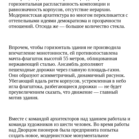
горизонтальная распластанность композиции и
равнозначность корпусов, отсутствие иерархии.
Модернистская архитектура во многом перекликается с
оттепельными идеями демократизма и прозрачности
отношений. Отсюда же — большое количество стекла.
Впрочем, чтобы горизонталь здания не производила
впечатление монотонности, ей противопоставлена
мачта-флагшток высотой 55 метров, облицованная
нержавеющей сталью. Ансамбль дополняют
пешеходные дорожки через главную площадь-газон.
Они образуют асимметричный, динамичный рисунок.
Убегающий вдаль ритм корпусов, устремленная в небо
игла флагштока, разбегающиеся дорожки — не будет
преувеличением сказать, что движение — главный
мотив здания.
Вместе с командой архитекторов над зданием работала и
команда художников из шести человек. Во время работы
над Дворцом пионеров была предпринята попытка
создать новое, модернистское монументальное