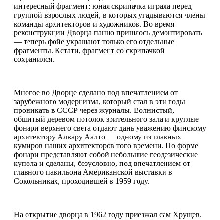
интересный фрагмент: юная скрипачка играла перед
группой взрослых людей, в которых угадываются члены
команды архитекторов и художников. Во время
реконструкции Дворца панно пришлось демонтировать
— теперь фойе украшают только его отдельные
фрагменты. Кстати, фрагмент со скрипачкой
сохранился.
Многое во Дворце сделано под впечатлением от
зарубежного модернизма, который стал в эти годы
проникать в СССР через журналы. Волнистый,
обшитый деревом потолок зрительного зала и круглые
фонари верхнего света отдают дань уважению финскому
архитектору Алвару Аалто — одному из главных
кумиров наших архитекторов того времени. По форме
фонари представляют собой небольшие геодезические
купола и сделаны, безусловно, под впечатлением от
главного павильона Американской выставки в
Сокольниках, проходившей в 1959 году.
На открытие дворца в 1962 году приезжал сам Хрущев.