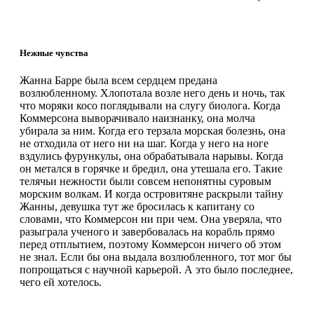
Нежные чувства
Жанна Барре была всем сердцем предана
возлюбленному. Хлопотала возле него день и ночь, так
что моряки косо поглядывали на слугу биолога. Когда
Коммерсона выворачивало наизнанку, она молча
убирала за ним. Когда его терзала морская болезнь, она
не отходила от него ни на шаг. Когда у него на ноге
вздулись фурункулы, она обрабатывала нарывы. Когда
он метался в горячке и бредил, она утешала его. Такие
телячьи нежности были совсем непонятны суровым
морским волкам. И когда островитяне раскрыли тайну
Жанны, девушка тут же бросилась к капитану со
словами, что Коммерсон ни при чем. Она уверяла, что
разыграла ученого и завербовалась на корабль прямо
перед отплытием, поэтому Коммерсон ничего об этом
не знал. Если бы она выдала возлюбленного, тот мог бы
попрощаться с научной карьерой. А это было последнее,
чего ей хотелось.