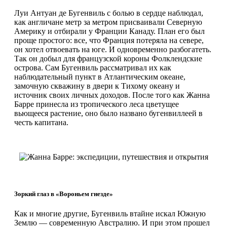
Луи Антуан де Бугенвиль с болью в сердце наблюдал,
как англичане метр за метром присваивали Северную
Америку и отбирали у Франции Канаду. План его был
проще простого: все, что Франция потеряла на севере,
он хотел отвоевать на юге. И одновременно разбогатеть.
Так он добыл для французской короны Фолклендские
острова. Сам Бугенвиль рассматривал их как
наблюдательный пункт в Атлантическим океане,
замочную скважину в двери к Тихому океану и
источник своих личных доходов. После того как Жанна
Барре принесла из тропического леса цветущее
вьющееся растение, оно было названо бугенвиллеей в
честь капитана.
Зоркий глаз в «Вороньем гнезде»
Как и многие другие, Бугенвиль втайне искал Южную
Землю — современную Австралию. И при этом прошел