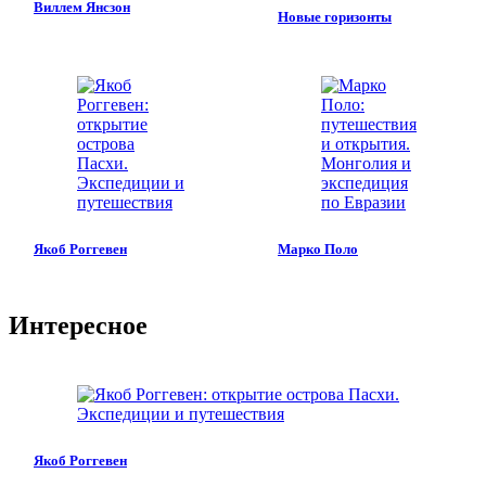
Виллем Янсзон
Новые горизонты
Якоб Роггевен
Марко Поло
Интересное
Якоб Роггевен