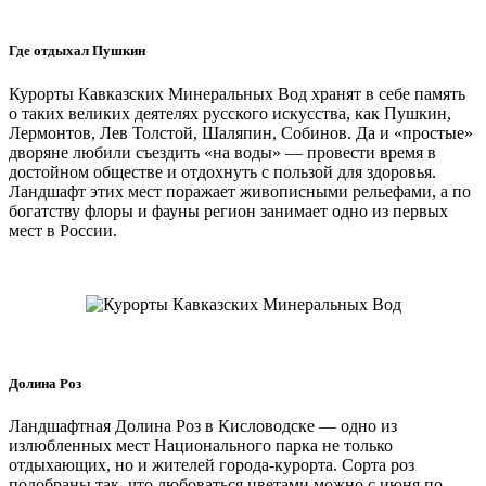
Где отдыхал Пушкин
Курорты Кавказских Минеральных Вод хранят в себе память
о таких великих деятелях русского искусства, как Пушкин,
Лермонтов, Лев Толстой, Шаляпин, Собинов. Да и «простые»
дворяне любили съездить «на воды» — провести время в
достойном обществе и отдохнуть с пользой для здоровья.
Ландшафт этих мест поражает живописными рельефами, а по
богатству флоры и фауны регион занимает одно из первых
мест в России.
Долина Роз
Ландшафтная Долина Роз в Кисловодске — одно из
излюбленных мест Национального парка не только
отдыхающих, но и жителей города-курорта. Сорта роз
подобраны так, что любоваться цветами можно с июня по