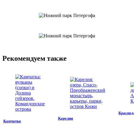
Рекомендуем также
Краснод
Карелия
Камчатка