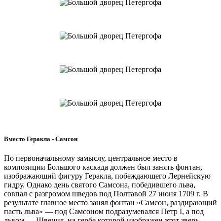
Вместо Геракла - Самсон
По первоначальному замыслу, центральное место в
композиции Большого каскада должен был занять фонтан,
изображающий фигуру Геракла, побеждающего Лернейскую
гидру. Однако день святого Самсона, победившего льва,
совпал с разгромом шведов под Полтавой 27 июня 1709 г. В
результате главное место занял фонтан «Самсон, раздирающий
пасть льва» — под Самсоном подразумевался Петр I, а под
львом — Швеция, на гербе которой изображен этот зверь.