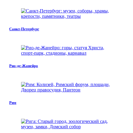
Санкт-Петербург
Рио-де-Жанейро
Рим