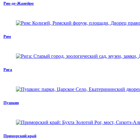
Рио-де-Жанейро
Рим
Рига
Пушкин
Приморский край