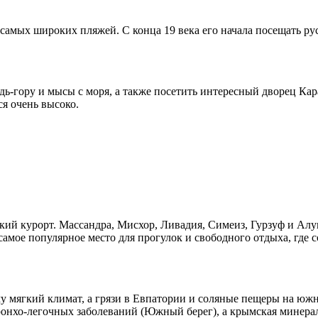
 самых широких пляжей. С конца 19 века его начала посещать ру
ь-гору и мысы с моря, а также посетить интересный дворец Ка
я очень высоко.
й курорт. Массандра, Мисхор, Ливадия, Симеиз, Гурзуф и Алуп
самое популярное место для прогулок и свободного отдыха, где 
ыму мягкий климат, а грязи в Евпатории и соляные пещеры на ю
ронхо-легочных заболеваний (Южный берег), а крымская минерал