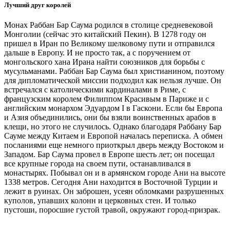
Лучший друг королей
Монах Раббан Бар Саума родился в столице средневековой
Монголии (сейчас это китайский Пекин). В 1278 году он
пришел в Иран по Великому шелковому пути и отправился
дальше в Европу. И не просто так, а с поручением от
монгольского хана Ирана найти союзников для борьбы с
мусульманами. Раббан Бар Саума был христианином, поэтому
для дипломатической миссии подходил как нельзя лучше. Он
встречался с католическими кардиналами в Риме, с
французским королем Филиппом Красивым в Париже и с
английским монархом Эдуардом I в Гаскони. Если бы Европа
и Азия объединились, они бы взяли воинственных арабов в
клещи, но этого не случилось. Однако благодаря Раббану Бар
Сауме между Китаем и Европой началась переписка. А обмен
посланиями еще немного приоткрыл дверь между Востоком и
Западом. Бар Саума провел в Европе шесть лет; он посещал
все крупные города на своем пути, останавливался в
монастырях. Побывал он и в армянском городе Ани на высоте
1338 метров. Сегодня Ани находится в Восточной Турции и
лежит в руинах. Он заброшен, усеян обломками разрушенных
куполов, упавших колонн и церковных стен. И только
пустоши, поросшие густой травой, окружают город-призрак.