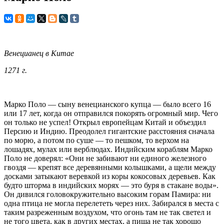
Венецианец в Китае
1271 г.
Марко Поло — сыну венецианского купца — было всего 16
или 17 лет, когда он отправился покорять огромный мир. Чего
он только не успел! Открыл европейцам Китай и объездил
Персию и Индию. Преодолел гигантские расстояния сначала
по морю, а потом по суше — то пешком, то верхом на
лошадях, мулах или верблюдах. Индийским кораблям Марко
Поло не доверял: «Они не забивают ни единого железного
гвоздя — крепят все деревянными колышками, а щели между
досками затыкают веревкой из коры кокосовых деревьев. Как
будто шторма в индийских морях — это буря в стакане воды».
Он дивился головокружительно высоким горам Памира: ни
одна птица не могла перелететь через них. Забирался в места с
таким разреженным воздухом, что огонь там не так светел и
не того цвета, как в других местах, а пища не так хорошо