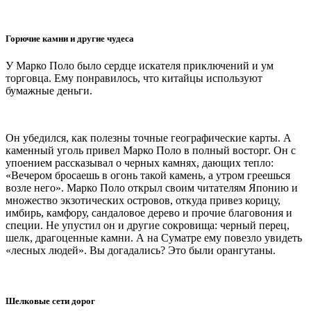
Горючие камни и другие чудеса
У Марко Поло было сердце искателя приключений и ум
торговца. Ему понравилось, что китайцы используют
бумажные деньги.
Он убедился, как полезны точные географические карты. А
каменный уголь привел Марко Поло в полный восторг. Он с
упоением рассказывал о черных камнях, дающих тепло:
«Вечером бросаешь в огонь такой камень, а утром греешься
возле него». Марко Поло открыл своим читателям Японию и
множество экзотических островов, откуда привез корицу,
имбирь, камфору, сандаловое дерево и прочие благовония и
специи. Не упустил он и другие сокровища: черный перец,
шелк, драгоценные камни. А на Суматре ему повезло увидеть
«лесных людей». Вы догадались? Это были орангутаны.
Шелковые сети дорог