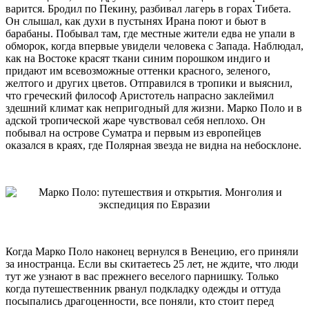
варится. Бродил по Пекину, разбивал лагерь в горах Тибета.
Он слышал, как духи в пустынях Ирана поют и бьют в
барабаны. Побывал там, где местные жители едва не упали в
обморок, когда впервые увидели человека с Запада. Наблюдал,
как на Востоке красят ткани синим порошком индиго и
придают им всевозможные оттенки красного, зеленого,
желтого и других цветов. Отправился в тропики и выяснил,
что греческий философ Аристотель напрасно заклеймил
здешний климат как непригодный для жизни. Марко Поло и в
адской тропической жаре чувствовал себя неплохо. Он
побывал на острове Суматра и первым из европейцев
оказался в краях, где Полярная звезда не видна на небосклоне.
Когда Марко Поло наконец вернулся в Венецию, его приняли
за иностранца. Если вы скитаетесь 25 лет, не ждите, что люди
тут же узнают в вас прежнего веселого парнишку. Только
когда путешественник рванул подкладку одежды и оттуда
посыпались драгоценности, все поняли, кто стоит перед