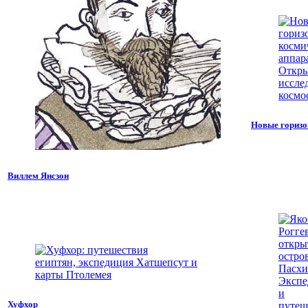
Новые гориз
Виллем Янсзон
Хуфхор