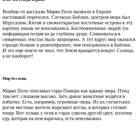
Вообще-то рассказы Марко Поло вызвали в Европе
настоящий переполох. Согласно Библии, центром мира был
Иерусалим. Китай и свежеоткрытые восточные острова в эту
картину никак не вписывались. Богобоязненных людей эта
информация потрясла до глубины души. Сомневаться в
священных текстах было запрещено. А тут вдруг мир оказался
гораздо больше и разнообразнее, чем описывалось в Библии.
И это еще никто не знал, что Земля вращается вокруг Солнца,
а не наоборот!
Мир без птиц
Марко Поло описывал горы Памира как крышу мира. Птиц
там нет: слишком высоко. Зато дикие животные водятся в
избытке. Есть, например, огромные овцы. Из их гигантских
рогов местные жители вырезают котлы, в которых готовят
пищу. Вот только у огня в горах совсем другой цвет, поэтому
еду, которая на нем варилась, есть невозможно.