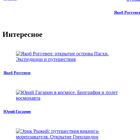
Якоб Роггеве
Интересное
Якоб Роггевен
Юрий Гагарин