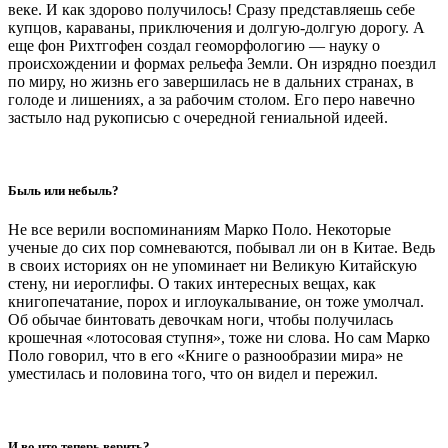
веке. И как здорово получилось! Сразу представляешь себе
купцов, караваны, приключения и долгую-долгую дорогу. А
еще фон Рихтгофен создал геоморфологию — науку о
происхождении и формах рельефа Земли. Он изрядно поездил
по миру, но жизнь его завершилась не в дальних странах, в
голоде и лишениях, а за рабочим столом. Его перо навечно
застыло над рукописью с очередной гениальной идеей.
Быль или небыль?
Не все верили воспоминаниям Марко Поло. Некоторые
ученые до сих пор сомневаются, побывал ли он в Китае. Ведь
в своих историях он не упоминает ни Великую Китайскую
стену, ни иероглифы. О таких интересных вещах, как
книгопечатание, порох и иглоукалывание, он тоже умолчал.
Об обычае бинтовать девочкам ноги, чтобы получилась
крошечная «лотосовая ступня», тоже ни слова. Но сам Марко
Поло говорил, что в его «Книге о разнообразии мира» не
уместилась и половина того, что он видел и пережил.
И во что теперь верить?