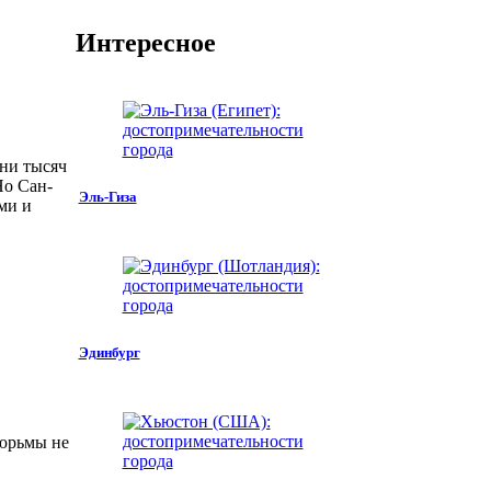
Интересное
тни тысяч
Но Сан-
Эль-Гиза
ми и
Эдинбург
тюрьмы не