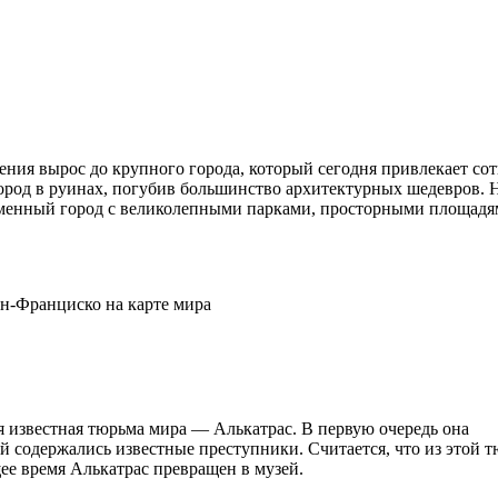
ения вырос до крупного города, который сегодня привлекает со
город в руинах, погубив большинство архитектурных шедевров. 
ременный город с великолепными парками, просторными площадя
я известная тюрьма мира — Алькатрас. В первую очередь она
ой содержались известные преступники. Считается, что из этой 
ее время Алькатрас превращен в музей.