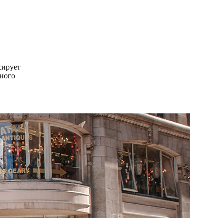
сирует
нного