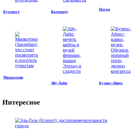
Нагоя
Бухарест
Катманду
Мкокотони
Абу-Даби
Буэнос-Айрес
Интересное