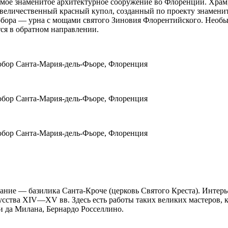
мое знаменитое архитектурное сооружение во Флоренции. Храм
величественный красный купол, созданный по проекту знамени
собора — урна с мощами святого Зиновия Флорентийского. Нео
ся в обратном направлении.
ание — базилика Санта-Кроче (церковь Святого Креста). Интерь
сства XIV—XV вв. Здесь есть работы таких великих мастеров, 
и да Милана, Бернардо Росселлино.