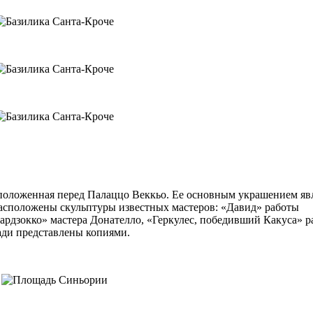
положенная перед Палаццо Веккьо. Ее основным украшением яв
расположены скульптуры известных мастеров: «Давид» работы
рдзокко» мастера Донателло, «Геркулес, победивший Какуса» р
ади представлены копиями.