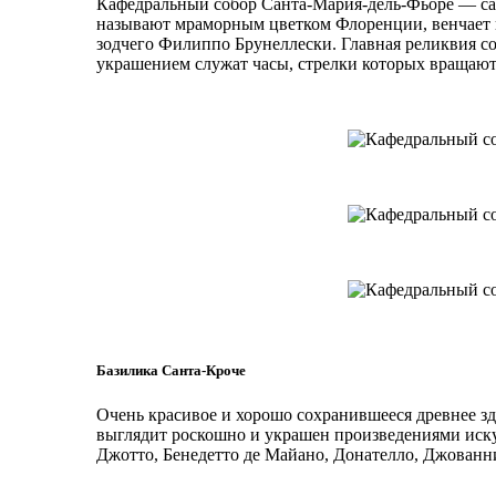
Кафедральный собор Санта-Мария-дель-Фьоре — са
называют мраморным цветком Флоренции, венчает 
зодчего Филиппо Брунеллески. Главная реликвия 
украшением служат часы, стрелки которых вращают
Базилика Санта-Кроче
Очень красивое и хорошо сохранившееся древнее зд
выглядит роскошно и украшен произведениями иску
Джотто, Бенедетто де Майано, Донателло, Джованн