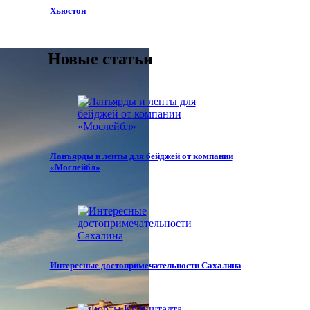
Хьюстон
Новые статьи
Ланъярды и ленты для бейджей от компании
«Мослейбл»
Интересные достопримечательности Сахалина