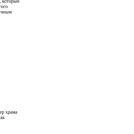
, который
того
бычным
ер храма
как