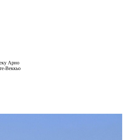
реку Арно
те-Веккьо