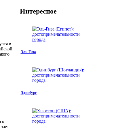
Интересное
улся в
ийской
Эль-Гиза
акого
Эдинбург
сь
нчает