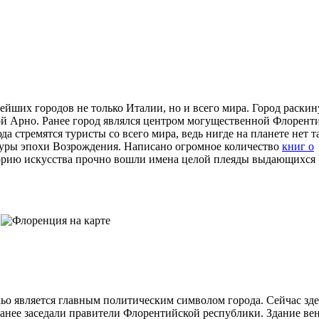
ейших городов не только Италии, но и всего мира. Город раскин
й Арно. Ранее город являлся центром могущественной Флорент
а стремятся туристы со всего мира, ведь нигде на планете нет т
туры эпохи Возрождения. Написано огромное количество
книг о
сторию искусства прочно вошли имена целой плеяды выдающихся
ьо является главным политическим символом города. Сейчас зде
ранее заседали правители Флорентийской республики. Здание ве