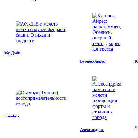
Абу-Даби
Буэнос-Айрес
К
Стамбул
В
Александрия