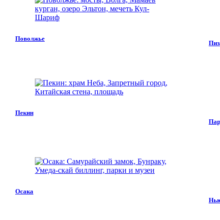
Поволжье
Пиз
Пекин
Пар
Осака
Нь