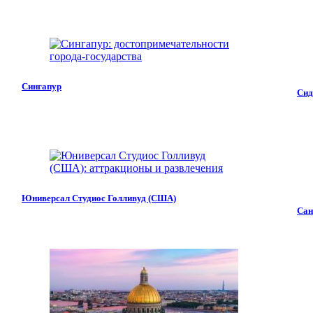
Сингапур
Сид
Юниверсал Студиос Голливуд (США)
Сан